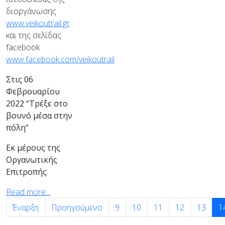
διοργάνωσης
www.veikoutrail.gr
και της σελίδας
facebook
www.facebook.com/veikoutrail
Στις 06
Φεβρουαρίου
2022 “Τρέξε στο
βουνό μέσα στην
πόλη”
Εκ μέρους της
Οργανωτικής
Επιτροπής
Read more...
Έναρξη
Προηγούμενο
9
10
11
12
13
1