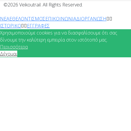
©2026 Veikoutrail. All Rights Reserved.
ΝΕΑ
ΕΘΕΛΟΝΤΙΣΜΟΣ
ΕΠΙΚΟΙΝΩΝΙΑ
ΔΙΟΡΓΑΝΩΣΗ
ΙΣΤΟΡΙΚΟ
ΕΓΓΡΑΦΕΣ
Χρησιμοποιούμε cookies για να διασφαλίσουμε ότι σας
δίνουμε την καλύτερη εμπειρία στον ιστότοπό μας.
Περισσότερα
Δέχομαι