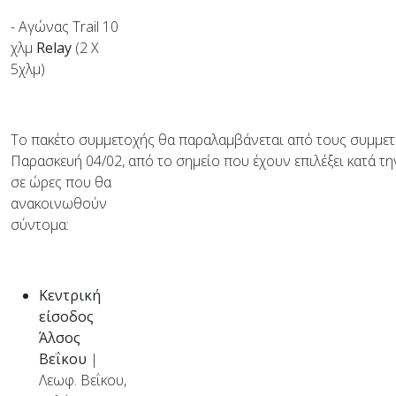
- Αγώνας Trail 10
χλμ
Relay
(2 X
5χλμ)
Το πακέτο συμμετοχής θα παραλαμβάνεται από τους συμμετ
Παρασκευή 04/02, από το σημείο που έχουν επιλέξει κατά τη
σε ώρες που θα
ανακοινωθούν
σύντομα:
Κεντρική
είσοδος
Άλσος
Βεΐκου
|
Λεωφ. Βεΐκου,