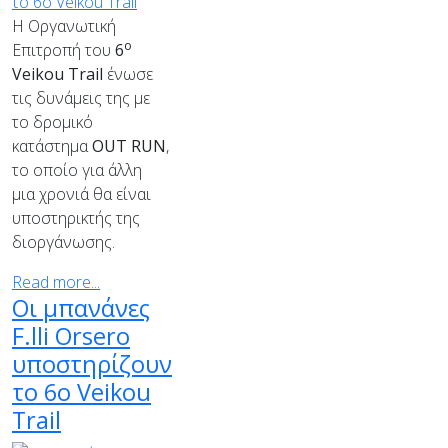
Η Οργανωτική
ο
Επιτροπή του
6
Veikou
Trail
ένωσε
τις δυνάμεις της με
το δρομικό
κατάστημα
OUT
RUN
,
το οποίο για άλλη
μια χρονιά θα είναι
υποστηρικτής της
διοργάνωσης.
Read more...
Οι μπανάνες
F.lli Orsero
υποστηρίζουν
το 6ο Veikou
Trail