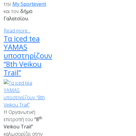
την
My Sportevent
και τον
δήμο
Γαλατσίου.
Read more...
Τα iced tea
YAMAS
υποστηρίζουν
“8th Veikou
Trail”
Η Οργανωτική
th
επιτροπή του
“8
Veikou
Trail
”
καλωσορίζει στην