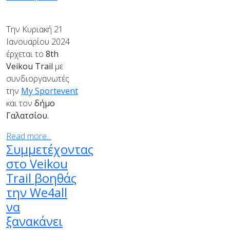
Την Κυριακή 21
Ιανουαρίου 2024
έρχεται το
8
th
Veikou
Trail
με
συνδιοργανωτές
την
My Sportevent
και τον
δήμο
Γαλατσίου.
Read more...
Συμμετέχοντας
στο Veikou
Trail βοηθάς
την We4all
να
ξανακάνει