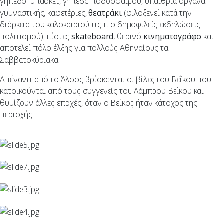
γήπεδο μπάσκετ, γήπεδο ποδοσφαίρου, υπαίθρια όργανα
γυμναστικής, καφετέριες,
θεατράκι
(φιλοξενεί κατά την
διάρκεια του καλοκαιριού τις πιο δημοφιλείς εκδηλώσεις
πολιτισμού), πίστες
skateboard
, θερινό
κινηματογράφο
και
αποτελεί πόλο έλξης για πολλούς Αθηναίους τα
Σαββατοκύριακα.
Απέναντι από το Άλσος βρίσκονται οι βίλες του Βεΐκου που
κατοικούνται από τους συγγενείς του Λάμπρου Βεΐκου και
θυμίζουν άλλες εποχές, όταν ο Βεΐκος ήταν κάτοχος της
περιοχής.