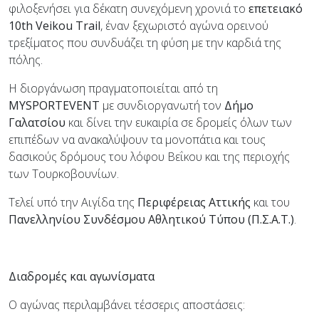
φιλοξενήσει για δέκατη συνεχόμενη χρονιά το
επετειακό
10th Veikou Trail
, έναν ξεχωριστό αγώνα ορεινού
τρεξίματος που συνδυάζει τη φύση με την καρδιά της
πόλης.
Η διοργάνωση πραγματοποιείται από τη
MYSPORTEVENT
με συνδιοργανωτή τον
Δήμο
Γαλατσίου
και δίνει την ευκαιρία σε δρομείς όλων των
επιπέδων να ανακαλύψουν τα μονοπάτια και τους
δασικούς δρόμους του λόφου Βεΐκου και της περιοχής
των Τουρκοβουνίων.
Τελεί υπό την Αιγίδα της
Περιφέρειας Αττικής
και του
Πανελληνίου Συνδέσμου Αθλητικού Τύπου (Π.Σ.Α.Τ.)
.
Διαδρομές και αγωνίσματα
Ο αγώνας περιλαμβάνει τέσσερις αποστάσεις: