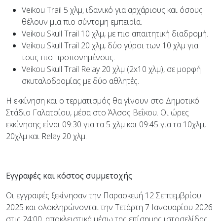
Veikou Trail 5 χλμ, ιδανικό για αρχάριους και όσους
θέλουν μια πιο σύντομη εμπειρία.
Veikou Skull Trail 10 χλμ, με πιο απαιτητική διαδρομή.
Veikou Skull Trail 20 χλμ, δύο γύροι των 10 χλμ για
τους πιο προπονημένους.
Veikou Skull Trail Relay 20 χλμ (2x10 χλμ), σε μορφή
σκυταλοδρομίας με δύο αθλητές.
Η εκκίνηση και ο τερματισμός θα γίνουν στο Δημοτικό
Στάδιο Γαλατσίου, μέσα στο Άλσος Βεΐκου. Οι ώρες
εκκίνησης είναι 09:30 για τα 5 χλμ και 09:45 για τα 10χλμ,
20χλμ και Relay 20 χλμ.
Εγγραφές και κόστος συμμετοχής
Οι εγγραφές ξεκίνησαν την Παρασκευή 12 Σεπτεμβρίου
2025 και ολοκληρώνονται την Τετάρτη 7 Ιανουαρίου 2026
στις 24:00, αποκλειστικά μέσω της επίσημης ιστοσελίδας