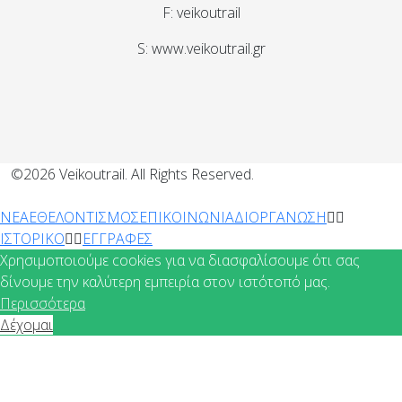
F: veikoutrail
S: www.veikoutrail.gr
©2026 Veikoutrail. All Rights Reserved.
ΝΕΑ
ΕΘΕΛΟΝΤΙΣΜΟΣ
ΕΠΙΚΟΙΝΩΝΙΑ
ΔΙΟΡΓΑΝΩΣΗ
ΙΣΤΟΡΙΚΟ
ΕΓΓΡΑΦΕΣ
Χρησιμοποιούμε cookies για να διασφαλίσουμε ότι σας
δίνουμε την καλύτερη εμπειρία στον ιστότοπό μας.
Περισσότερα
Δέχομαι